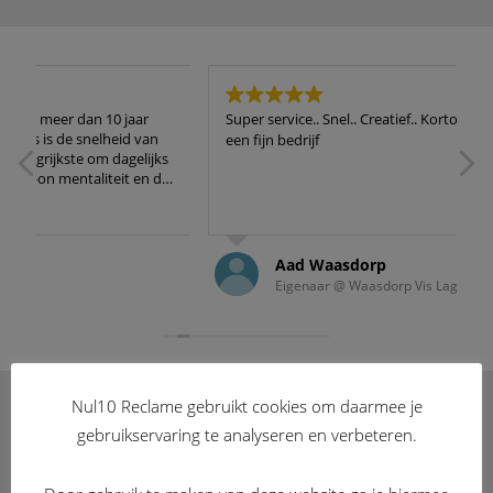
Super service.. Snel.. Creatief.. Kortom
M
d
een fijn bedrijf
s
o
de
s
Aad Waasdorp
Eigenaar @ Waasdorp Vis LageLand
Nul10 Reclame gebruikt cookies om daarmee je
gebruikservaring te analyseren en verbeteren.
WILT U GEBRUIK MAKEN VAN ONZE
DIENSTEN?