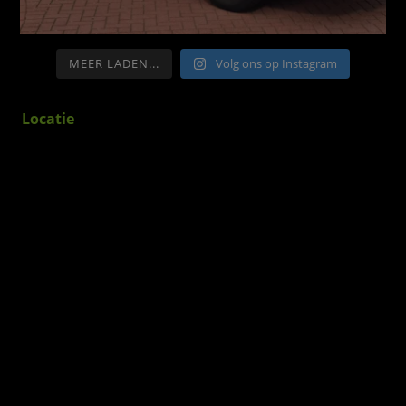
MEER LADEN...
Volg ons op Instagram
Locatie