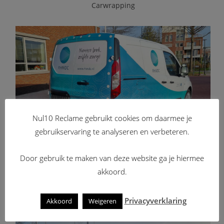
Carwrapping
Nul10 Reclame gebruikt cookies om daarmee je
gebruikservaring te analyseren en verbeteren.
Door gebruik te maken van deze website ga je hiermee
RHMDC - Autobelettering (Ford Transit
akkoord.
Connect)
Autobelettering / Carwrapping / Wagenpark
Privacyverklaring
Akkoord
Weigeren