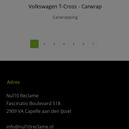
Volkswagen T-Cross - Carwrap
Carwrapping
1
2
3
4
5
6
7
Adres
Nul10 Reclame
Fascinatio Boulevard 518
2909 VA Capelle aan den IJssel
info@nul10reclame.nl