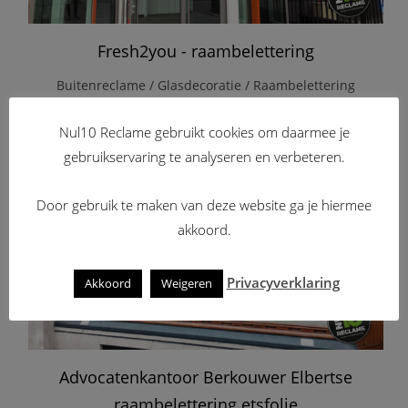
Fresh2you - raambelettering
Buitenreclame / Glasdecoratie / Raambelettering
Nul10 Reclame gebruikt cookies om daarmee je
gebruikservaring te analyseren en verbeteren.
Door gebruik te maken van deze website ga je hiermee
akkoord.
Privacyverklaring
Akkoord
Weigeren
Advocatenkantoor Berkouwer Elbertse
raambelettering etsfolie