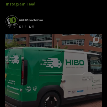
Instagram Feed
nul10reclame
311
631