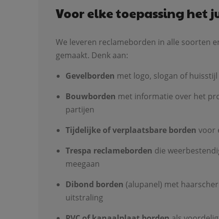
Voor elke toepassing het j
We leveren reclameborden in alle soorten en
gemaakt. Denk aan:
Gevelborden
met logo, slogan of huisstijl
Bouwborden
met informatie over het pro
partijen
Tijdelijke of verplaatsbare borden
voor 
Trespa reclameborden
die weerbestendig
meegaan
Dibond borden
(alupanel) met haarsche
uitstraling
PVC of kanaalplaat borden
als voordelige