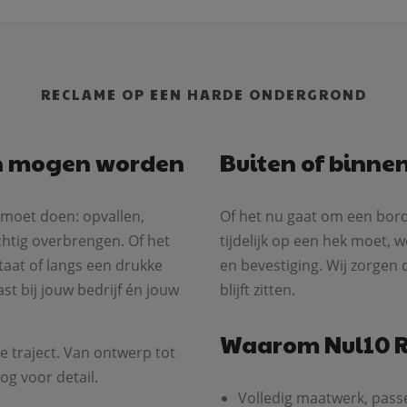
RECLAME OP EEN HARDE ONDERGROND
n mogen worden
Buiten of binnen
moet doen: opvallen,
Of het nu gaat om een bord 
htig overbrengen. Of het
tijdelijk op een hek moet, 
taat of langs een drukke
en bevestiging. Wij zorgen 
t bij jouw bedrijf én jouw
blijft zitten.
Waarom Nul10 
 traject. Van ontwerp tot
og voor detail.
Volledig maatwerk, passen