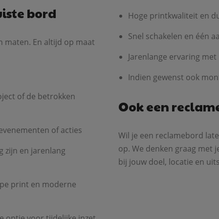
uiste bord
Hoge printkwaliteit en 
Snel schakelen en één 
 maten. En altijd op maat
Jarenlange ervaring met
Indien gewenst ook mont
ject of de betrokken
Ook een reclam
evenementen of acties
Wil je een reclamebord la
op. We denken graag met je
 zijn en jarenlang
bij jouw doel, locatie en uits
rpe print en moderne
 optie voor tijdelijke inzet