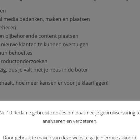
len
al media bedenken, maken en plaatsen
beheren
en bijbehorende content plaatsen
nieuwe klanten te kunnen overtuigen
 hun behoeftes
 productonderzoeken
ig, dus je valt met je neus in de boter
haalt, hoe meer kansen er voor je klaarliggen!
Nul10 Reclame gebruikt cookies om daarmee je gebruikservaring t
eid zal worden
analyseren en verbeteren.
ardeerd worden
 er komt kijken bij een onderneming
Door gebruik te maken van deze website ga je hiermee akkoord.