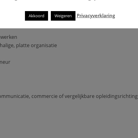
 te blijven, bijvoorbeeld als bijbaan of een junior functie
Privacyverklaring
Akkoord
Weigeren
d werken
halige, platte organisatie
umeur
mmunicatie, commercie of vergelijkbare opleidingsrichting