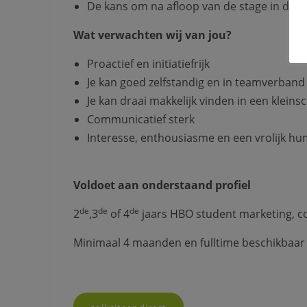
De kans om na afloop van de stage in dienst
Wat verwachten wij van jou?
Proactief en initiatiefrijk
Je kan goed zelfstandig en in teamverban
Je kan draai makkelijk vinden in een kleinsc
Communicatief sterk
Interesse, enthousiasme en een vrolijk h
Voldoet aan onderstaand profiel
de
de
de
2
,3
of 4
jaars HBO student marketing, co
Minimaal 4 maanden en fulltime beschikbaar