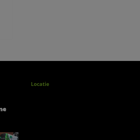
Locatie
me