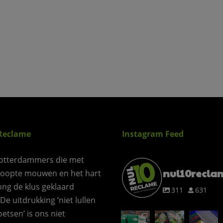
Reclame
Instagram Feed
otterdammers die met
nul10recla
roopte mouwen en het hart
ong de klus geklaard
311
631
 De uitdrukking ‘niet lullen
etsen’ is ons niet