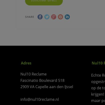
solliciteer direct
SHARE
Adres
Nul10 
Nul10 Reclame
Echte R
Fascinatio Boulevard 518
opgest
2909 VA Capelle aan den IJssel
op de t
krijgen!
info@nul10reclame.nl
maar po