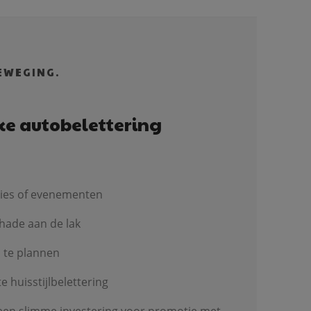
EWEGING.
ke autobelettering
cties of evenementen
hade aan de lak
l te plannen
 huisstijlbelettering