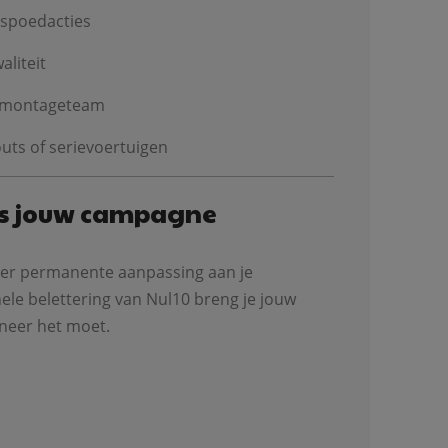
 spoedacties
aliteit
n montageteam
outs of serievoertuigen
ns jouw campagne
onder permanente aanpassing aan je
le belettering van Nul10 breng je jouw
nneer het moet.