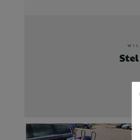
WI
Stel