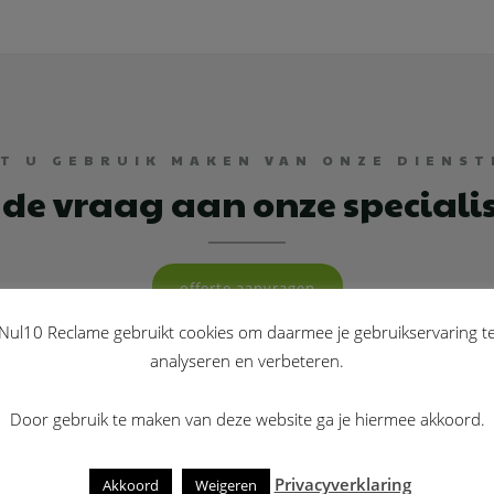
LT U GEBRUIK MAKEN VAN ONZE DIENST
 de vraag aan onze speciali
offerte aanvragen
Nul10 Reclame gebruikt cookies om daarmee je gebruikservaring t
analyseren en verbeteren.
Door gebruik te maken van deze website ga je hiermee akkoord.
Privacyverklaring
Akkoord
Weigeren