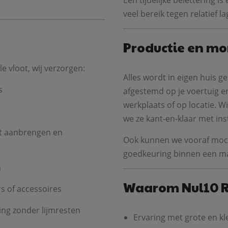
Een tijdelijke belettering 
veel bereik tegen relatief l
Productie en m
e vloot, wij verzorgen:
Alles wordt in eigen huis g
s
afgestemd op je voertuig en
werkplaats of op locatie. W
we ze kant-en-klaar met ins
nt aanbrengen en
Ook kunnen we vooraf mock
goedkeuring binnen een m
n
Waarom Nul10 
s of accessoires
ing zonder lijmresten
Ervaring met grote en k