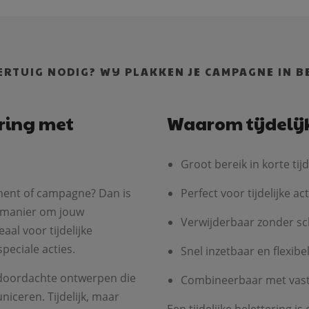
ERTUIG NODIG? WIJ PLAKKEN JE CAMPAGNE IN B
ring met
Waarom tijdelij
Groot bereik in korte tijd
nement of campagne? Dan is
Perfect voor tijdelijke a
 manier om jouw
Verwijderbaar zonder sc
aal voor tijdelijke
peciale acties.
Snel inzetbaar en flexibe
 doordachte ontwerpen die
Combineerbaar met vaste
iceren. Tijdelijk, maar