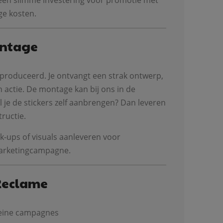
is een slimme investering voor promotie met
age kosten.
ontage
eproduceerd. Je ontvangt een strak ontwerp,
 actie. De montage kan bij ons in de
il je de stickers zelf aanbrengen? Dan leveren
tructie.
-ups of visuals aanleveren voor
arketingcampagne.
Reclame
leine campagnes