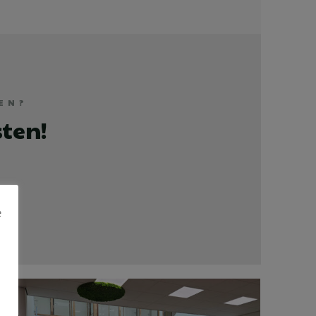
EN?
sten!
e