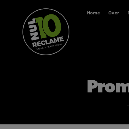
Home
Over
Prom