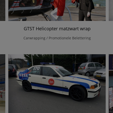
GTST Helicopter matzwart wrap
Carwrapping / Promotionele Belettering