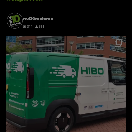
nul10reclame
311
631