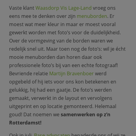
Vaste klant
Waasdorp Vis Lage-Land
vroeg ons
eens mee te denken over zijn
menuborden
. Er
moest wat meer kleur in maar er moest vooral
gewerkt worden met foto’s voor de duidelijkheid.
Over de vormgeving van de borden waren we
redelijk snel uit. Maar toen nog de foto’s: wil je écht
mooie menuborden dan horen daar ook
professionele foto’s bij van een echte fotograaf!
Bevriende relatie
Martijn Bravenboer
werd
opgebeld of hij iets voor ons kon betekenen en
gelukkig, hij had een gaatje. De foto’s werden
gemaakt, verwerkt in de layout en vervolgens
uitgeprint en op locatie gemonteerd. Helemaal
goud! Dat noemen we
samenwerken op z’n
Rotterdamst!
Ook in juli,
Base advocaten
benaderde ons of wij ze