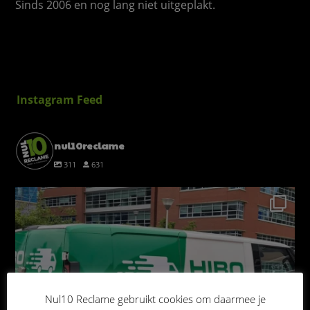
Sinds 2006 en nog lang niet uitgeplakt.
Instagram Feed
nul10reclame
311
631
Nul10 Reclame gebruikt cookies om daarmee je