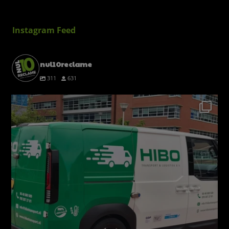
Instagram Feed
nul10reclame
311
631