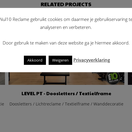
RELATED PROJECTS
Nul10 Reclame gebruikt cookies om daarmee je gebruikservaring t
analyseren en verbeteren.
Door gebruik te maken van deze website ga je hiermee akkoord.
Privacyverklaring
Akkoord
Weigeren
LEVEL PT - Doosletters / Textielframe
tie
Doosletters / Lichtreclame / Textielframe / Wanddecoratie