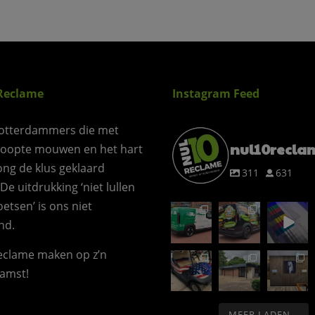
Reclame
Instagram Feed
otterdammers die met
nul10recla
roopte mouwen en het hart
ong de klus geklaard
311
631
 De uitdrukking ‘niet lullen
etsen’ is ons niet
nd.
reclame maken op z’n
amst!
MEER LADEN...