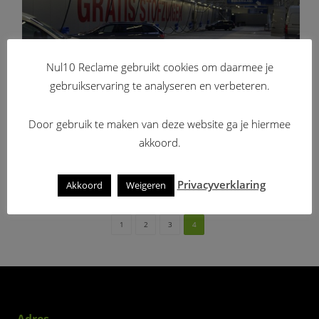
Nul10 Reclame gebruikt cookies om daarmee je
gebruikservaring te analyseren en verbeteren.
Door gebruik te maken van deze website ga je hiermee
Interne bewegwijzering
akkoord.
Borden / H2O Autowas / Wanddecoratie
Privacyverklaring
Akkoord
Weigeren
1
2
3
4