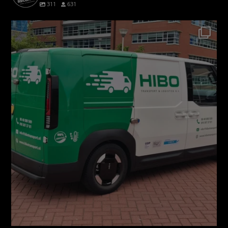
311
631