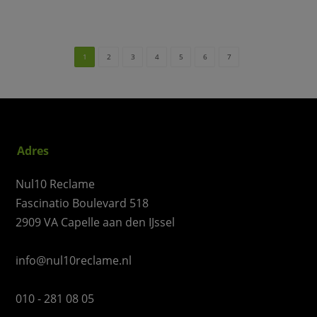
1
2
3
4
5
6
7
Adres
Nul10 Reclame
Fascinatio Boulevard 518
2909 VA Capelle aan den IJssel
info@nul10reclame.nl
010 - 281 08 05