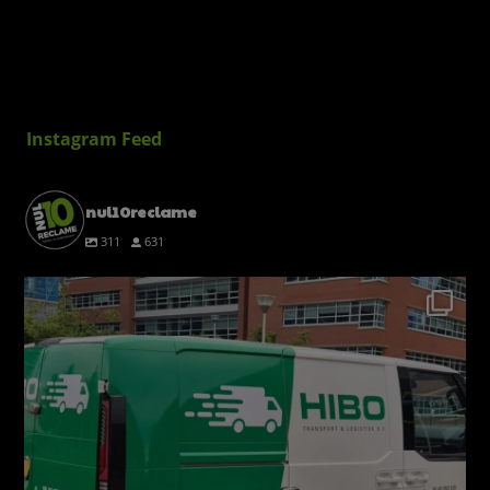
Instagram Feed
nul10reclame
311
631