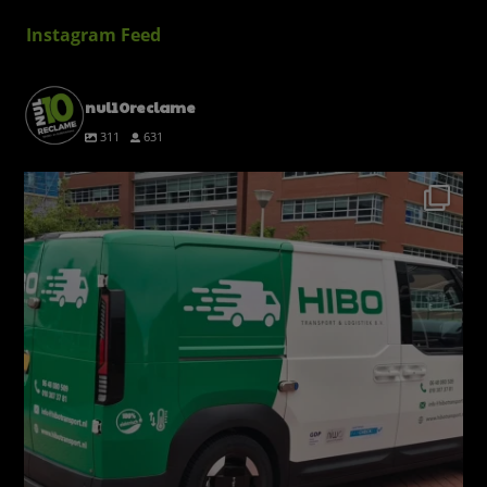
Instagram Feed
nul10reclame
311
631