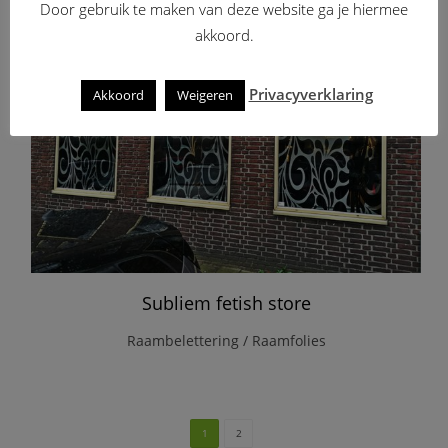
Door gebruik te maken van deze website ga je hiermee
akkoord.
Privacyverklaring
Akkoord
Weigeren
Subliem fetish store
Raambelettering / Raamfolies
1
2